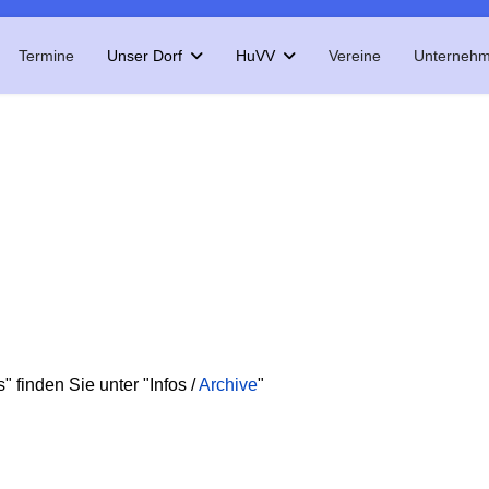
Termine
Unser Dorf
HuVV
Vereine
Unterneh
" finden Sie unter "Infos /
Archive
"
rossiety-Gruppe